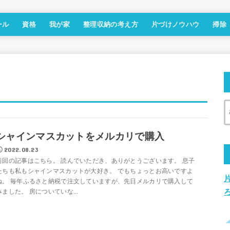
ール
資格
我が家
整理収納の考え方
片づけノウハウ
掃除
シャインマスカットをメルカリで購入
2022.08.23
前回の記事はこちら。 読んでいただき、ありがとうございます。 息子
たちも私もシャインマスカットが大好き。 でもちょっとお高いですよ
ね。 毎年ふるさと納税で注文していますが、先日メルカリで購入して
みました。 房についていな...