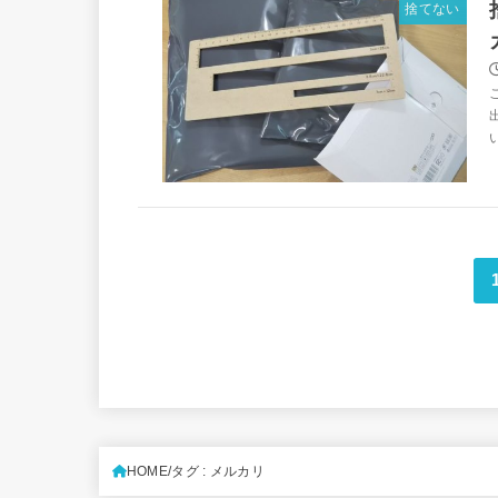
捨てない
HOME
タグ : メルカリ