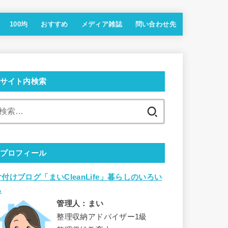
100均
おすすめ
メディア雑誌
問い合わせ先
サイト内検索
検
索:
プロフィール
片付けブログ「まいCleanLife」暮らしのいろい
ろ
管理人：まい
整理収納アドバイザー1級