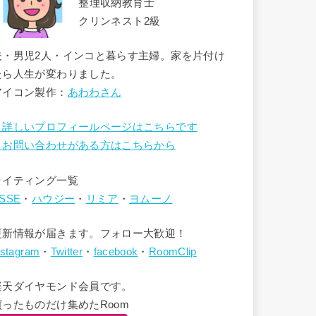
整理収納教育士
クリンネスト2級
夫・男児2人・インコと暮らす主婦。家を片付け
たら人生が変わりました。
アイコン製作：
あわわさん
→詳しいプロフィールページはこちらです
→お問い合わせがある方はこちらから
ライティング一覧
SSE
・
ハウジー
・
リミア
・
ヨムーノ
更新情報が届きます。フォロー大歓迎！
nstagram
・
Twitter
・
facebook
・
RoomClip
楽天ダイヤモンド会員です。
買ったものだけ集めたRoom