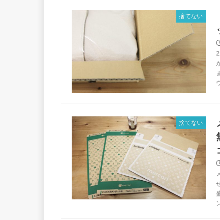
捨てない
ウ
捨てない
ン