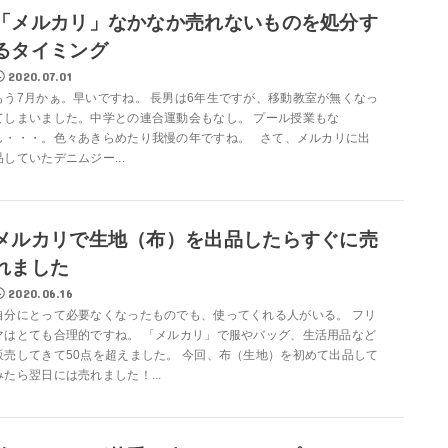
「メルカリ」なかなか売れないものを処分す
るタイミング
2020.07.01
もう7月かぁ。早いですね。 長男は6年生ですが、移動教室が無くなっ
てしまいました。中学との連合運動会もなし。 プール授業もな
し・・・。色々あきらめたり我慢の年ですね。 さて、メルカリに出
品していたデニムジー...
メルカリで生地（布）を出品したらすぐに売
れました
2020.06.16
自分にとって必要なくなったものでも、使ってくれる人がいる。 フリ
マはとても合理的ですね。 「メルカリ」で服やバッグ、生活用品など
販売してきて50点を超えました。 今回、布（生地）を初めて出品して
みたら翌日には売れました！...